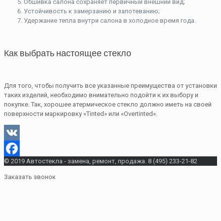
Обшивка салона сохраняет первичный внешний вид;
Устойчивость к замерзанию и запотеванию;
Удержание тепла внутри салона в холодное время года.
Как выбрать настоящее стекло
Для того, чтобы получить все указанные преимущества от установки
таких изделий, необходимо внимательно подойти к их выбору и
покупке. Так, хорошее
атермическое
стекло должно иметь на своей
поверхности маркировку «
Tinted
» или «
Overtinted
».
VK
© 2019 Автостекла - замена, ремонт, продажа. 8 (495) 233-21-82
Facebook
Заказать звонок