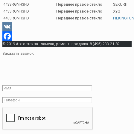
4433RGNH3FD
Переднее правое стекло
SEKURIT
4433RGNH3FD
Переднее правое стекло
XYG
4433RGNH3FD
Переднее правое стекло
PILKINGTO
VK
© 2019 Автостекла - замена, ремонт, продажа. 8 (495) 233-21-82
Facebook
Заказать звонок