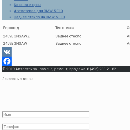
Каталог и цены
Автостекла для BMW 5 F10
Заднее стекло на BMW 5 F10
Еврокод
Тип стекла
О
2459BGNSAWZ
Заднее стекло
А
2459BGNSAW
Заднее стекло
А
VK
© 2019 Автостекла - замена, ремонт, продажа. 8 (495) 233-21-82
Facebook
Заказать звонок