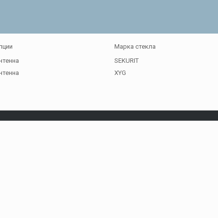
пции
Марка стекла
нтенна
SEKURIT
нтенна
XYG