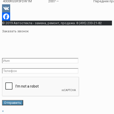
4000RGSR5FDW1M
2007 —
Переднее пр
VK
© 2019 Автостекла - замена, ремонт, продажа. 8 (495) 233-21-82
Facebook
Заказать звонок
×