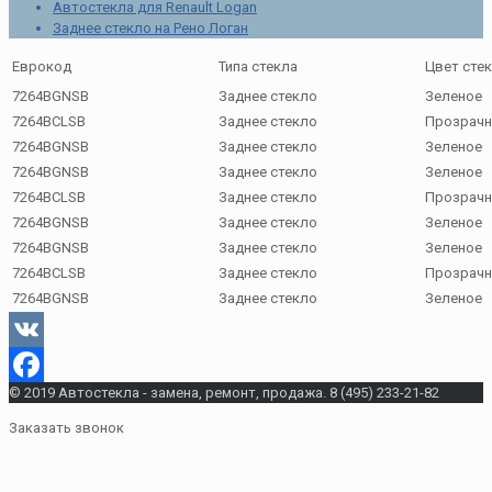
Автостекла для Renault Logan
Заднее стекло на Рено Логан
Еврокод
Типа стекла
Цвет сте
7264BGNSB
Заднее стекло
Зеленое
7264BCLSB
Заднее стекло
Прозрачн
7264BGNSB
Заднее стекло
Зеленое
7264BGNSB
Заднее стекло
Зеленое
7264BCLSB
Заднее стекло
Прозрачн
7264BGNSB
Заднее стекло
Зеленое
7264BGNSB
Заднее стекло
Зеленое
7264BCLSB
Заднее стекло
Прозрачн
7264BGNSB
Заднее стекло
Зеленое
VK
© 2019 Автостекла - замена, ремонт, продажа. 8 (495) 233-21-82
Facebook
Заказать звонок