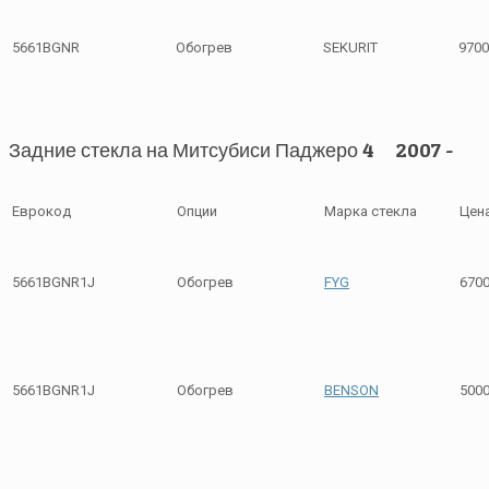
5661BGNR
Обогрев
SEKURIT
9700
Задние стекла на Митсубиси Паджеро 4 2007 -
Еврокод
Опции
Марка стекла
Цен
5661BGNR1J
Обогрев
FYG
670
5661BGNR1J
Обогрев
BENSON
500