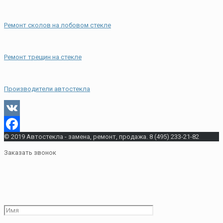
Ремонт сколов на лобовом стекле
Ремонт трещин на стекле
Производители автостекла
VK
© 2019 Автостекла - замена, ремонт, продажа. 8 (495) 233-21-82
Facebook
Заказать звонок