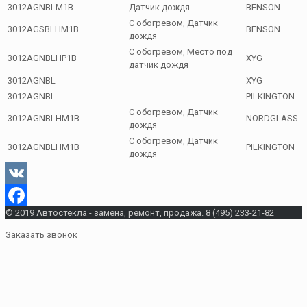
3012AGNBLM1B
Датчик дождя
BENSON
С обогревом, Датчик
3012AGSBLHM1B
BENSON
дождя
С обогревом, Место под
3012AGNBLHP1B
XYG
датчик дождя
3012AGNBL
XYG
3012AGNBL
PILKINGTON
С обогревом, Датчик
3012AGNBLHM1B
NORDGLASS
дождя
С обогревом, Датчик
3012AGNBLHM1B
PILKINGTON
дождя
VK
© 2019 Автостекла - замена, ремонт, продажа. 8 (495) 233-21-82
Facebook
Заказать звонок