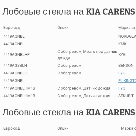
Лобовые стекла на KIA CARENS
Еврокод
Опции
Марка ст
4419AGNBL
NORDGL
4419AGNBL
КМК
С обогревом, Место под датчик
4419AGNBLHP
XYG
дождя
4419AGSBLH
С обогревом
BENSON
4419AGNBLH
С обогревом
FYG
4419AGNBL
PILKINGT
4419AGNBLHM1B
С обогревом, Датчик дождя
FYG
4419AGNBLHM1B
С обогревом, Датчик дождя
SEKURIT
Лобовые стекла на KIA CARENS
Еврокод
Опции
Марка 