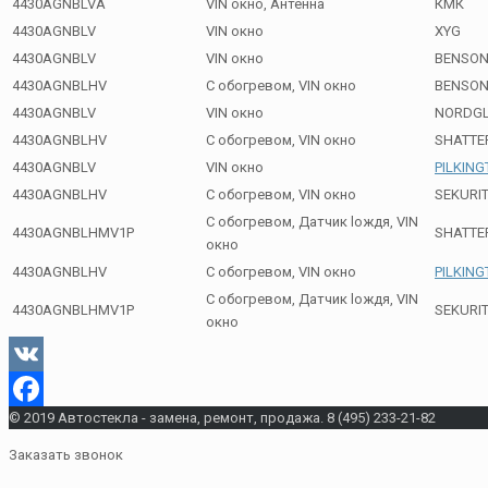
4430AGNBLVA
VIN окно, Антенна
КМК
4430AGNBLV
VIN окно
XYG
4430AGNBLV
VIN окно
BENSO
4430AGNBLHV
С обогревом, VIN окно
BENSO
4430AGNBLV
VIN окно
NORDG
4430AGNBLHV
С обогревом, VIN окно
SHATTE
4430AGNBLV
VIN окно
PILKIN
4430AGNBLHV
С обогревом, VIN окно
SEKURI
С обогревом, Датчик lождя, VIN
4430AGNBLHMV1P
SHATTE
окно
4430AGNBLHV
С обогревом, VIN окно
PILKIN
С обогревом, Датчик lождя, VIN
4430AGNBLHMV1P
SEKURI
окно
VK
© 2019 Автостекла - замена, ремонт, продажа. 8 (495) 233-21-82
Facebook
Заказать звонок