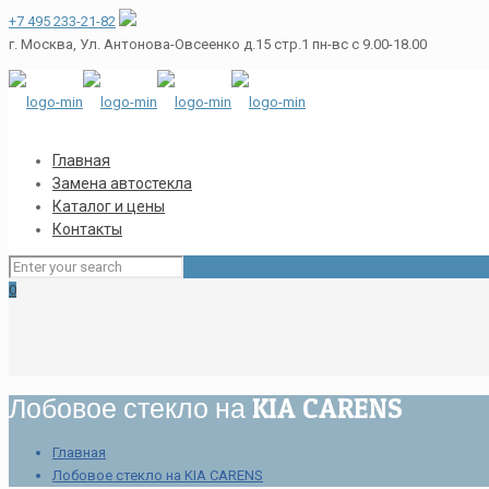
+7 495 233-21-82
г. Москва, Ул. Антонова-Овсеенко д.15 стр.1
пн-вс с 9.00-18.00
Главная
Замена автостекла
Каталог и цены
Контакты
0
Лобовое стекло на KIA CARENS
Главная
Лобовое стекло на KIA CARENS