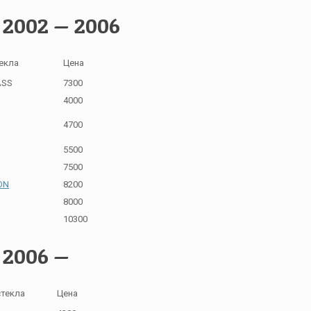
 2002 — 2006
екла
Цена
ASS
7300
4000
4700
5500
7500
ON
8200
8000
10300
 2006 —
стекла
Цена