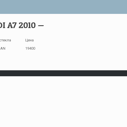
I A7 2010 —
стекла
Цена
IAN
19400