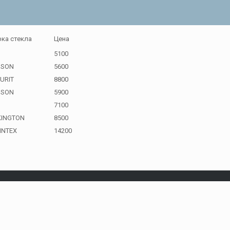
ка стекла
Цена
G
5100
NSON
5600
URIT
8800
NSON
5900
7100
KINGTON
8500
INTEX
14200