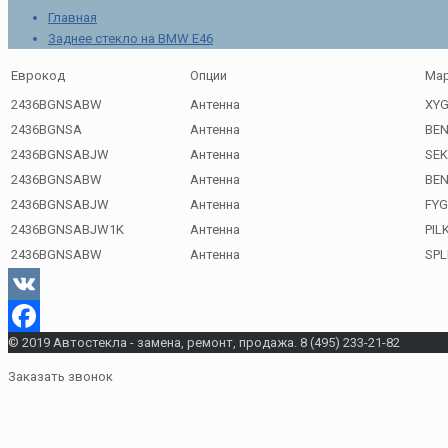
Главная
Заднее стекло на BMW E46
Еврокод
Опции
Мар
2436BGNSABW
Антенна
XY
2436BGNSA
Антенна
BE
2436BGNSABJW
Антенна
SEK
2436BGNSABW
Антенна
BE
2436BGNSABJW
Антенна
FYG
2436BGNSABJW1K
Антенна
PIL
2436BGNSABW
Антенна
SPL
VK
© 2019 Автостекла - замена, ремонт, продажа. 8 (495) 233-21-82
Facebook
Заказать звонок